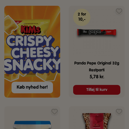
2 for
10,-
Panda Pepe Original 32g
Restparti
5,78
kr.
Køb nyhed her!
Tilføj til kurv