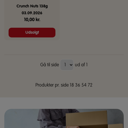
Crunch Nuts 138g
03.09.2026
10,00
kr.
Udsolgt
Gå til side
ud af 1
Produkter pr. side
18
36
54
72