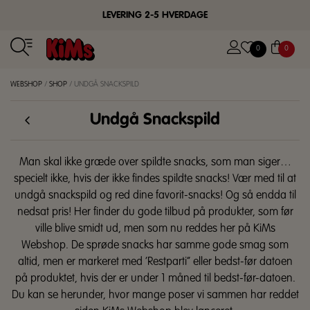
LEVERING 2-5 HVERDAGE
0
0
WEBSHOP
/
SHOP
/
UNDGÅ SNACKSPILD
Undgå Snackspild
Man skal ikke græde over spildte snacks, som man siger…
specielt ikke, hvis der ikke findes spildte snacks! Vær med til at
undgå snackspild og red dine favorit-snacks! Og så endda til
nedsat pris! Her finder du gode tilbud på produkter, som før
ville blive smidt ud, men som nu reddes her på KiMs
Webshop. De sprøde snacks har samme gode smag som
altid, men er markeret med ‘Restparti” eller bedst-før datoen
på produktet, hvis der er under 1 måned til bedst-før-datoen.
Du kan se herunder, hvor mange poser vi sammen har reddet