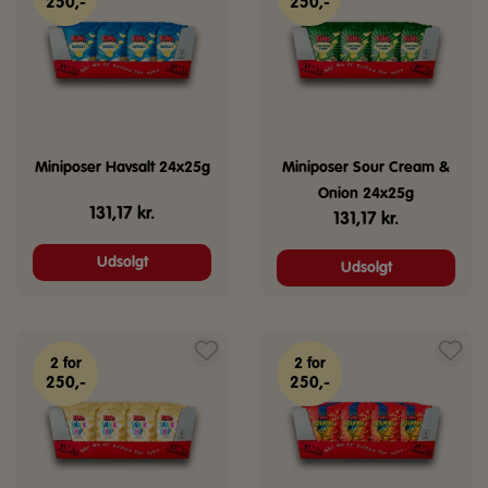
250,-
250,-
Miniposer Havsalt 24x25g
Miniposer Sour Cream &
Onion 24x25g
131,17
kr.
131,17
kr.
Udsolgt
Udsolgt
2 for
2 for
250,-
250,-