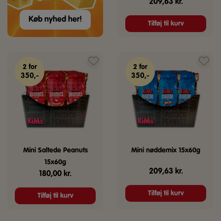
209,63
kr.
Køb nyhed her!
Tilføj til kurv
2 for
2 for
350,-
350,-
Mini Saltede Peanuts
Mini nøddemix 15x60g
15x60g
209,63
kr.
180,00
kr.
Tilføj til kurv
Tilføj til kurv