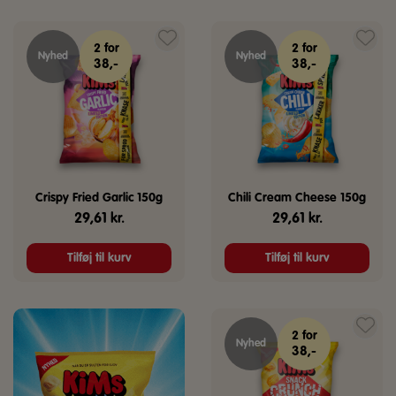
2 for
2 for
Nyhed
Nyhed
38,-
38,-
Crispy Fried Garlic 150g
Chili Cream Cheese 150g
29,61
kr.
29,61
kr.
Tilføj til kurv
Tilføj til kurv
2 for
Nyhed
38,-