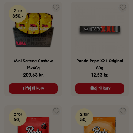
2 for
350,-
Mini Saltede Cashew
Panda Pepe XXL Original
15x40g
80g
209,63
kr.
12,53
kr.
Tilføj til kurv
Tilføj til kurv
2 for
2 for
50,-
50,-