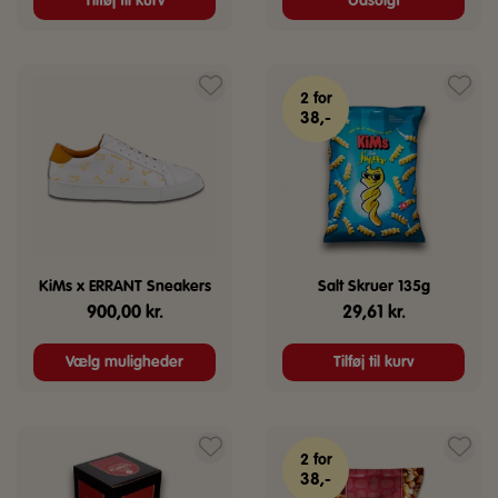
Tilføj til kurv
Udsolgt
Dette
2 for
vare
38,-
har
flere
varianter.
Mulighederne
kan
vælges
KiMs x ERRANT Sneakers
Salt Skruer 135g
på
900,00
kr.
29,61
kr.
varesiden
Vælg muligheder
Tilføj til kurv
2 for
38,-