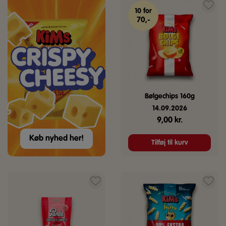
10 for
70,-
Bølgechips 160g
14.09.2026
9,00
kr.
Køb nyhed her!
Tilføj til kurv