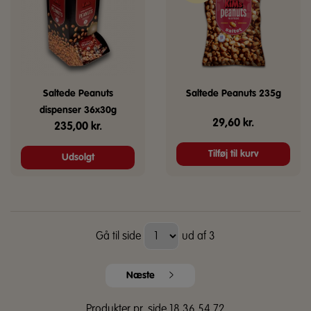
Saltede Peanuts
Saltede Peanuts 235g
dispenser 36x30g
29,60
kr.
235,00
kr.
Tilføj til kurv
Udsolgt
Gå til side
ud af 3
Næste
Produkter pr. side
18
36
54
72