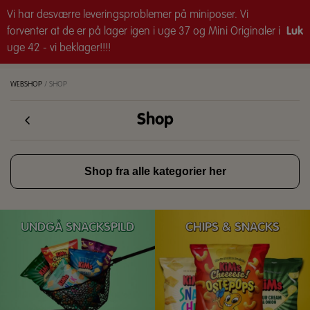
Vi har desværre leveringsproblemer på miniposer. Vi
LEVERING 2-5 HVERDAGE
forventer at de er på lager igen i uge 37 og Mini Originaler i
Luk
uge 42 - vi beklager!!!!
0
0
WEBSHOP
/
SHOP
Shop
Shop fra alle kategorier her
UNDGÅ SNACKSPILD
CHIPS & SNACKS