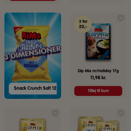
3 for
20,-
Dip Mix m/Holiday 17g
11,98
kr.
Snack Crunch Salt 125g
Tilføj til kurv