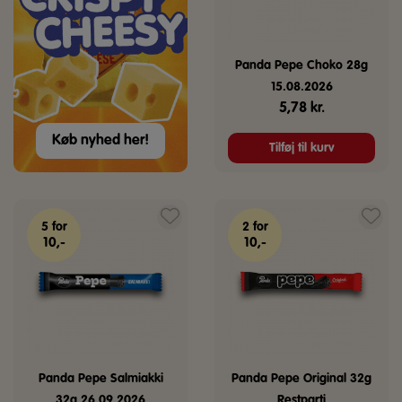
Panda Pepe Choko 28g
15.08.2026
5,78
kr.
Køb nyhed her!
Tilføj til kurv
5 for
2 for
10,-
10,-
Panda Pepe Salmiakki
Panda Pepe Original 32g
32g 26.09.2026
Restparti