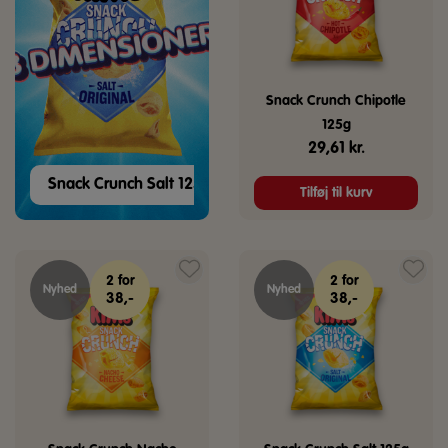
Snack Crunch Chipotle
125g
29,61
kr.
Snack Crunch Salt 125g
Tilføj til kurv
2 for
2 for
Nyhed
Nyhed
38,-
38,-