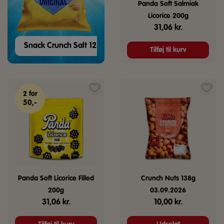
Panda Soft Salmiak
Licorice 200g
31,06
kr.
Snack Crunch Salt 125g
Tilføj til kurv
2 for
50,-
Panda Soft Licorice Filled
Crunch Nuts 138g
200g
03.09.2026
31,06
kr.
10,00
kr.