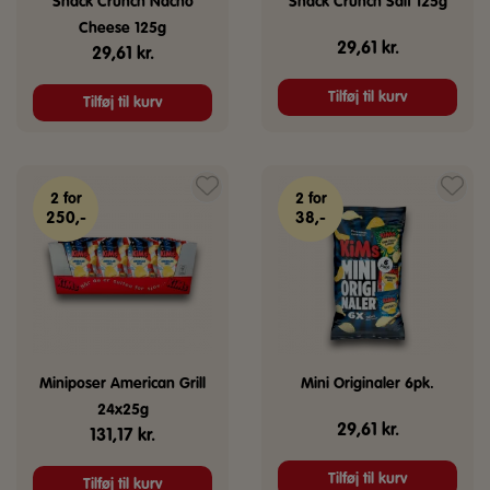
Snack Crunch Nacho
Snack Crunch Salt 125g
Cheese 125g
29,61
kr.
29,61
kr.
Tilføj til kurv
Tilføj til kurv
2 for
2 for
250,-
38,-
Miniposer American Grill
Mini Originaler 6pk.
24x25g
29,61
kr.
131,17
kr.
Tilføj til kurv
Tilføj til kurv