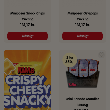
Miniposer Snack Chips
Miniposer Ostepops
24x30g
24x25g
131,17
kr.
131,17
kr.
Udsolgt
Udsolgt
2 for
350,-
Mini Saltede Mandler
15x45g