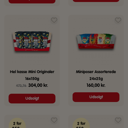
Hel kasse Mini Originaler
Miniposer Assorterede
16x150g
24x25g
Den
Den
304,00
kr.
160,00
kr.
473,76
oprindelige
aktuelle
Udsolgt
Udsolgt
pris
pris
var:
er:
473,76 kr..
304,00 kr..
2 for
2 for